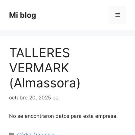
Saltar
al
Mi blog
Menú
contenido
TALLERES
VERMARK
(Almassora)
octubre 20, 2025
por
No se encontraron datos para esta empresa.
Categorías
Cádiz
,
Valencia