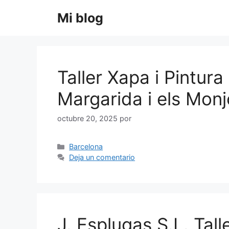
Saltar
Mi blog
al
contenido
Taller Xapa i Pintu
Margarida i els Monj
octubre 20, 2025
por
Categorías
Barcelona
Deja un comentario
J. Esplugas S.L. Tal