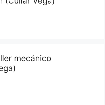
 (Cúllar Vega)
aller mecánico
Vega)