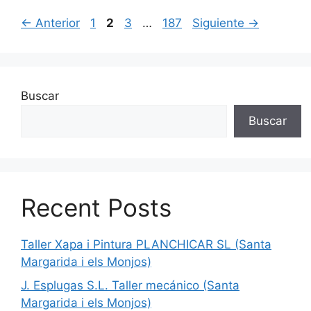
Página
Página
Página
Página
←
Anterior
1
2
3
…
187
Siguiente
→
Buscar
Buscar
Recent Posts
Taller Xapa i Pintura PLANCHICAR SL (Santa
Margarida i els Monjos)
J. Esplugas S.L. Taller mecánico (Santa
Margarida i els Monjos)