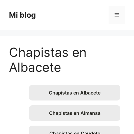
Saltar
al
Mi blog
Menú
contenido
Chapistas en
Albacete
Chapistas en Albacete
Chapistas en Almansa
Chapistas en Caudete