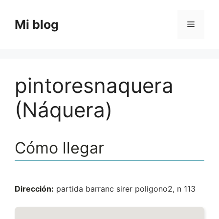
Saltar
al
Mi blog
Menú
contenido
pintoresnaquera
(Náquera)
Cómo llegar
Dirección:
partida barranc sirer poligono2, n 113