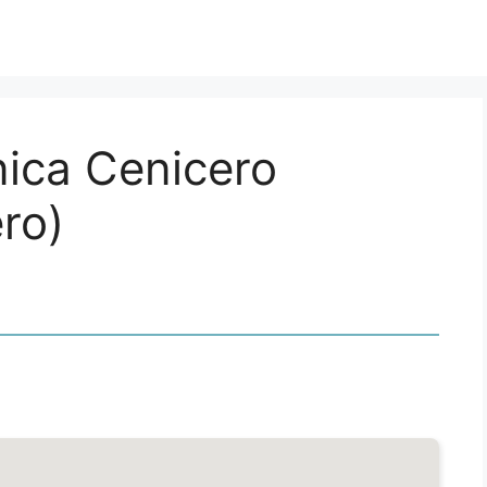
nica Cenicero
ro)