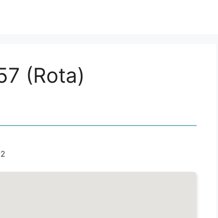
57 (Rota)
22