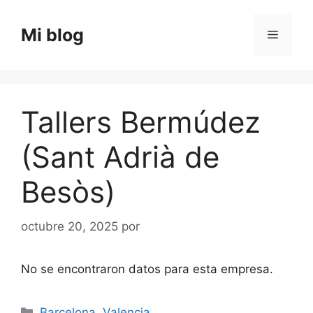
Saltar
al
Mi blog
Menú
contenido
Tallers Bermúdez
(Sant Adrià de
Besòs)
octubre 20, 2025
por
No se encontraron datos para esta empresa.
Categorías
Barcelona
,
Valencia