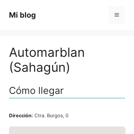
Saltar
al
Mi blog
Menú
contenido
Automarblan
(Sahagún)
Cómo llegar
Dirección:
Ctra. Burgos, 0