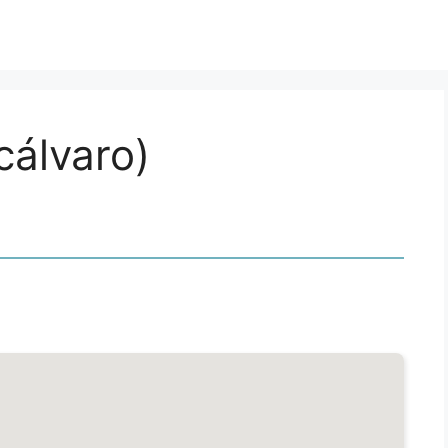
icálvaro)