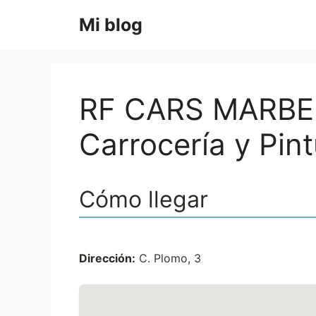
Saltar
Mi blog
al
contenido
RF CARS MARBEL
Carrocería y Pint
Cómo llegar
Dirección:
C. Plomo, 3