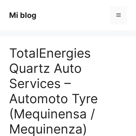
Saltar
al
Mi blog
Menú
contenido
TotalEnergies
Quartz Auto
Services –
Automoto Tyre
(Mequinensa /
Mequinenza)