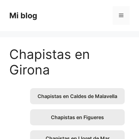
Saltar
al
Mi blog
Menú
contenido
Chapistas en
Girona
Chapistas en Caldes de Malavella
Chapistas en Figueres
Chapistas en Lloret de Mar