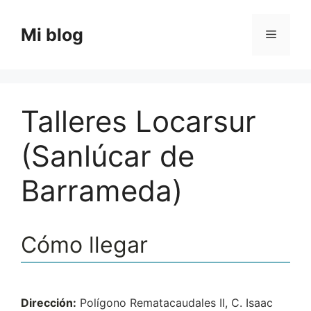
Saltar
al
Mi blog
Menú
contenido
Talleres Locarsur
(Sanlúcar de
Barrameda)
Cómo llegar
Dirección:
Polígono Rematacaudales II, C. Isaac