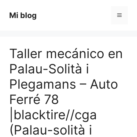
Saltar
al
Mi blog
Menú
contenido
Taller mecánico en
Palau-Solità i
Plegamans – Auto
Ferré 78
|blacktire//cga
(Palau-solità i