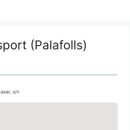
ort (Palafolls)
tasar, s/n