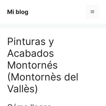
Saltar
al
Mi blog
Menú
contenido
Pinturas y
Acabados
Montornés
(Montornès del
Vallès)