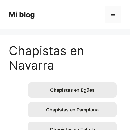
Saltar
al
Mi blog
Menú
contenido
Chapistas en
Navarra
Chapistas en Egüés
Chapistas en Pamplona
Chapistas en Tafalla