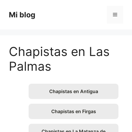
Saltar
al
Mi blog
Menú
contenido
Chapistas en Las
Palmas
Chapistas en Antigua
Chapistas en Firgas
Chapistas en La Matanza de