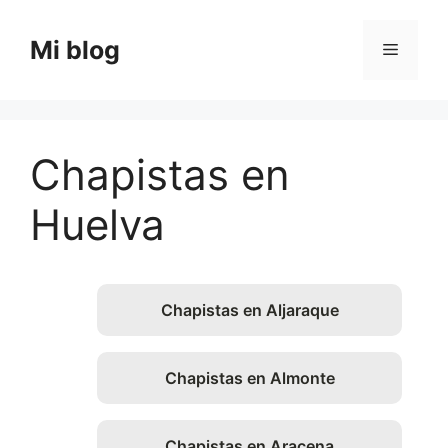
Saltar
al
Mi blog
Menú
contenido
Chapistas en
Huelva
Chapistas en Aljaraque
Chapistas en Almonte
Chapistas en Aracena