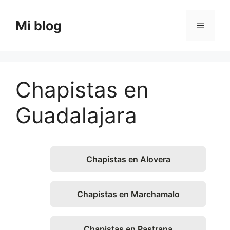
Saltar
al
Mi blog
Menú
contenido
Chapistas en
Guadalajara
Chapistas en Alovera
Chapistas en Marchamalo
Chapistas en Pastrana