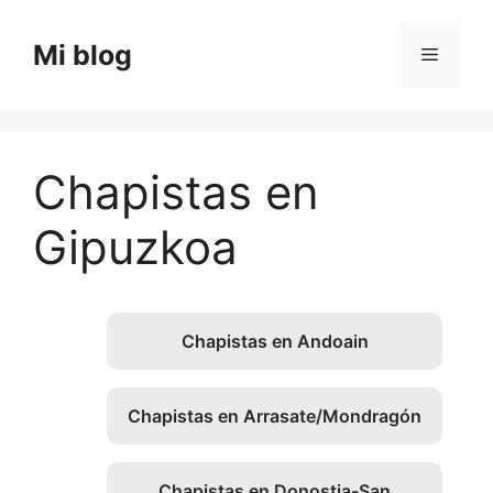
Saltar
al
Mi blog
Menú
contenido
Chapistas en
Gipuzkoa
Chapistas en Andoain
Chapistas en Arrasate/Mondragón
Chapistas en Donostia-San