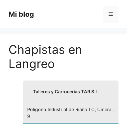
Saltar
al
Mi blog
Menú
contenido
Chapistas en
Langreo
Talleres y Carrocerías TAR S.L.
Poligono Industrial de Riaño I C, Umeral,
9