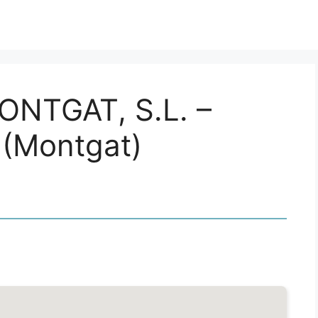
NTGAT, S.L. –
(Montgat)